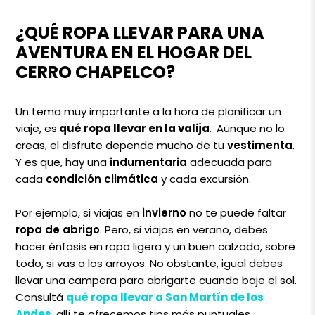
¿QUÉ ROPA LLEVAR PARA UNA
AVENTURA EN EL HOGAR DEL
CERRO CHAPELCO?
Un tema muy importante a la hora de planificar un
viaje,
es
qué ropa llevar en la valija
.
Aunque no lo
creas, el disfrute depende mucho de tu
vestimenta
.
Y es que, hay una
indumentaria
adecuada para
cada
condición climática
y cada excursión.
Por ejemplo, si viajas en
invierno
no te puede faltar
ropa de abrigo
. Pero, si viajas en verano, debes
hacer énfasis en ropa ligera y un buen calzado, sobre
todo, si vas a los arroyos. No obstante, igual debes
llevar una campera para abrigarte cuando baje el sol.
Consultá
qué ropa llevar a San Martín de los
Andes
, allí te ofrecemos tips más puntuales.