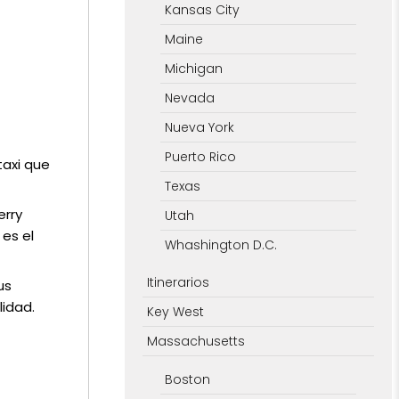
Kansas City
Maine
Michigan
Nevada
Nueva York
Puerto Rico
taxi que
Texas
erry
Utah
 es el
Whashington D.C.
Itinerarios
us
lidad.
Key West
Massachusetts
Boston