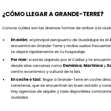
¿CÓMO LLEGAR A GRANDE-TERRE?
Conoce cuáles son las diversas formas de arribar a la ciud
En avión:
el principal aeropuerto de Guadalupe es el
encuentra en Grande-Terre y recibe vuelos frecuentes
te dejará rápidamente en tu hospedaje.
Por mar:
si estás
viajando por el Caribe y te encuent
desde islas cercanas como
Dominica
,
Martinica
y
Sa
centro económico y cultural de la isla.
En coche o taxi:
llegar a Grande-Terre en coche desd
carreteras, que se encuentran en buen estado y conect
Hay agencias de alquiler y taxis disponibles constant
ciudades.