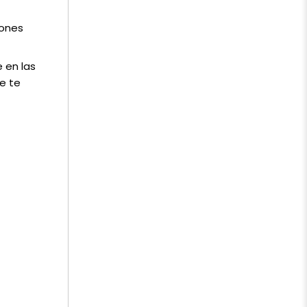
iones
 en las
e te