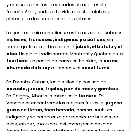
y mariscos frescos preparados al mejor estilo
francés. Si no, endulza tu vida con chocolates y
platos para los amantes de las frituras.
La gastronomía canadiense es la mezcla de sabores
ingleses, franceses, indígenas y asiáticos
; sin
embargo, la carne típica son el
jabalí, el búfalo y el
alce
. Un plato tradicional de Montreal y Quebec es: el
tourtière
, un pastel de carne en hojaldre, la
carne
ahumada de buey
o ternera y el
boeuf fumé
.
En Toronto, Ontario, los platillos típicos son de
cazuela, judías, frijoles, pan de maíz y gambas
.
En Calgary, Alberta lo mejor es la
ternera
. En
Vancouver encontrarás las mejores frutas, el
jugoso
guiso de fletán, foca hervida, cocina inuit
(es
indígena y se caracteriza por recolectar huevos de
aves, erizos y moluscos; así como por la caza de
focas, beluga, narval y ballenas) y el roast beef. Otros