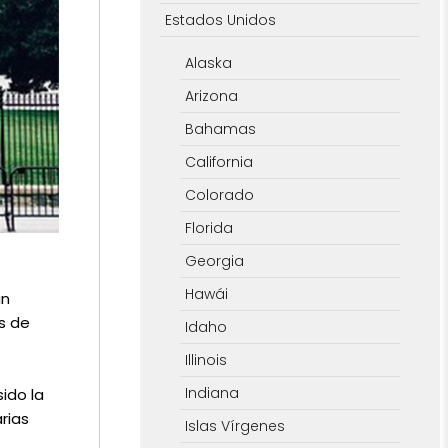
Estados Unidos
Alaska
Arizona
Bahamas
California
Colorado
Florida
Georgia
Hawái
un
s de
Idaho
Illinois
Indiana
ido la
rias
Islas Vírgenes