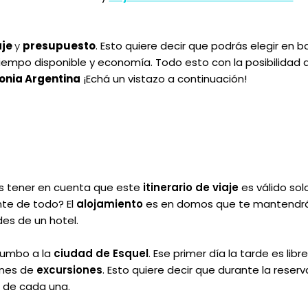
aje
y
presupuesto
. Esto quiere decir que podrás elegir en b
empo disponible y economía. Todo esto con la posibilidad 
nia Argentina
¡Echá un vistazo a continuación!
es tener en cuenta que este
itinerario de viaje
es válido sol
nte de todo? El
alojamiento
es en domos que te mantendr
es de un hotel.
 rumbo a la
ciudad de Esquel
. Ese primer día la tarde es libre
ones de
excursiones
. Esto quiere decir que durante la reserv
s de cada una.