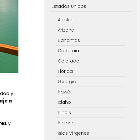
Estados Unidos
Alaska
Arizona
Bahamas
California
Colorado
Florida
Georgia
Hawái
udad y
aje a
Idaho
Illinois
Indiana
res
y
Islas Vírgenes