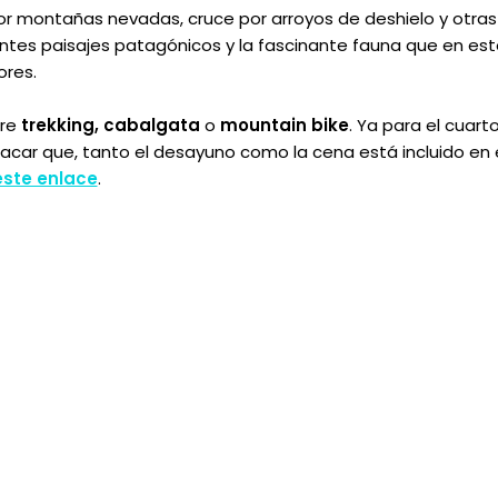
r montañas nevadas, cruce por arroyos de deshielo y otras
tes paisajes patagónicos y la fascinante fauna que en es
ores.
tre
trekking, cabalgata
o
mountain bike
. Ya para el cuarto
tacar que, tanto el desayuno como la cena está incluido en
este enlace
.