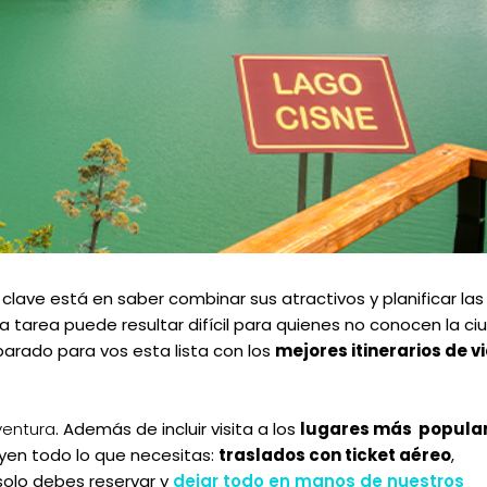
 clave está en saber combinar sus atractivos y planificar las
a tarea puede resultar difícil para quienes no conocen la ci
parado para vos esta lista con los
mejores itinerarios de vi
ventura
. Además de incluir visita a los
lugares más popula
luyen todo lo que necesitas:
traslados con ticket aéreo
,
 solo debes reservar y
dejar todo en manos de nuestros