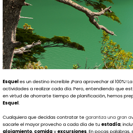
Esquel
es un destino increíble ¡Para aprovechar al 100%! La
actividades a realizar cada día. Pero, entendiendo que est
en virtud de ahorrarte tiempo de planificación, hemos pre
Esquel
.
Cualquiera que decidas contratar te
garantiza una gran a
sacarle el mayor provecho a cada día de tu
estadía
; inc
alojamiento
,
comida
y
excursiones
. En pocas palabras,