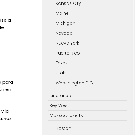
Kansas City
Maine
ase a
Michigan
de
Nevada
Nueva York
Puerto Rico
Texas
Utah
o para
Whashington D.C.
án en
Itinerarios
Key West
 y la
Massachusetts
a, vos
Boston