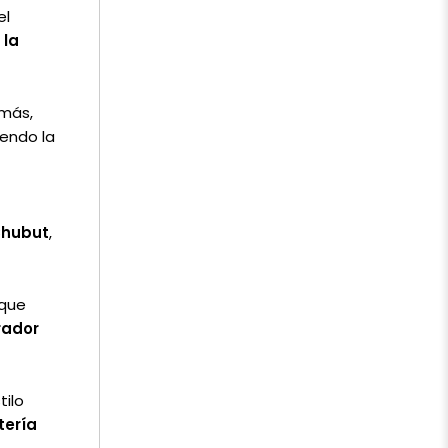
el
 la
más,
iendo la
Chubut
,
 que
rador
ilo
tería