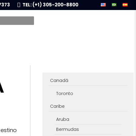
7373
TEL: (+1) 305-200-8800
A
Canadá
Toronto
Caribe
Aruba
destino
Bermudas