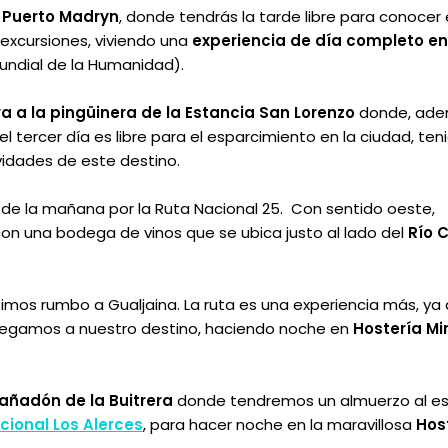
a
Puerto Madryn
, donde tendrás la tarde libre para conocer 
 excursiones, viviendo una
experiencia de día completo en
undial de la Humanidad).
va a la pingüinera de la Estancia San Lorenzo
donde, ade
l tercer día es libre para el esparcimiento en la ciudad, ten
vidades de este destino.
8 de la mañana por la Ruta Nacional 25. Con sentido oeste,
 con una bodega de vinos que se ubica justo al lado del
Río 
timos rumbo a Gualjaina. La ruta es una experiencia más, ya
legamos a nuestro destino, haciendo noche en
Hostería Mi
ñadón de la Buitrera
donde tendremos un almuerzo al est
ional Los Alerces
, para hacer noche en la maravillosa
Hos