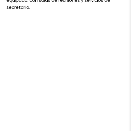
equipado, con salas de reuniones y servicios de
secretaría.