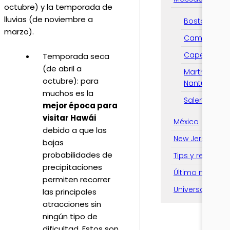
octubre) y la temporada de
lluvias (de noviembre a
Boston
marzo).
Cambridge
Cape Cod
Temporada seca
(de abril a
Martha's Vin
octubre): para
Nantucket
muchos es la
Salem
mejor época para
visitar Hawái
México
debido a que las
New Jersey
bajas
probabilidades de
Tips y recome
precipitaciones
Último momen
permiten recorrer
Universal
las principales
atracciones sin
ningún tipo de
dificultad. Estos son