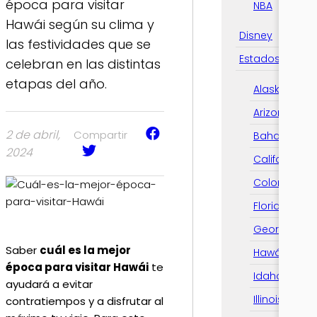
época para visitar
NBA
Hawái según su clima y
Disney
las festividades que se
Estados Unido
celebran en las distintas
etapas del año.
Alaska
Arizona
2 de abril,
Compartir
Bahamas
2024
California
Colorado
Florida
Georgia
Saber
cuál es la mejor
Hawái
época para visitar Hawái
te
Idaho
ayudará a evitar
Illinois
contratiempos y a disfrutar al