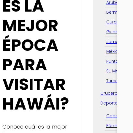
ES LA
Aruba
Bermudas
MEJOR
Curazao
Guadalupe
ÉPOCA
Jamaica
México
PARA
Punta Cana
St. Marteen
VISITAR
Turcas y Ca
Cruceros
HAWÁI?
Deportes
Copa Améri
Fórmula 1
Conoce cuál es la mejor