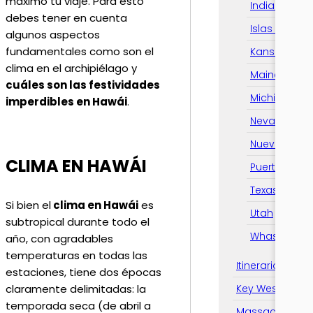
máximo tu viaje. Para esto
Indiana
debes tener en cuenta
Islas Vírgen
algunos aspectos
fundamentales como son el
Kansas City
clima en el archipiélago y
Maine
cuáles son las festividades
Michigan
imperdibles en Hawái
.
Nevada
Nueva York
CLIMA EN HAWÁI
Puerto Rico
Texas
Si bien el
clima en Hawái
es
Utah
subtropical durante todo el
Whashington
año, con agradables
temperaturas en todas las
Itinerarios
estaciones, tiene dos épocas
Key West
claramente delimitadas: la
temporada seca (de abril a
Massachusetts