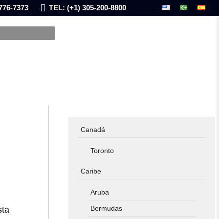
776-7373
TEL: (+1) 305-200-8800
Canadá
Toronto
Caribe
Aruba
Bermudas
sta