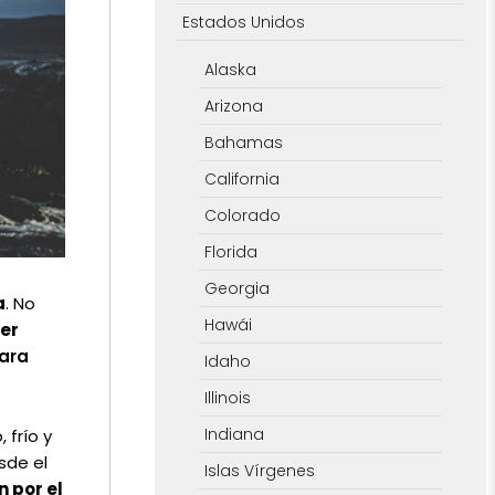
Estados Unidos
Alaska
Arizona
Bahamas
California
Colorado
Florida
Georgia
a
. No
Hawái
ier
ara
Idaho
Illinois
Indiana
frío y
sde el
Islas Vírgenes
 por el