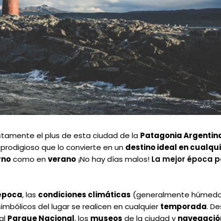
ustamente el plus de esta ciudad de la
Patagonia Argentin
prodigioso que lo convierte en un
destino ideal en cualqu
rno
como en
verano
¡No hay días malos!
La mejor época p
época
, las
condiciones climáticas
(generalmente húmedo, 
imbólicos del lugar se realicen en cualquier
temporada
. De
 al
Parque Nacional
, los
museos
de la ciudad y
navegación