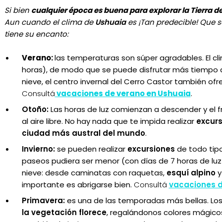
Si bien
cualquier época es buena para explorar la Tierra d
Aun cuando el clima de
Ushuaia
es ¡Tan predecible! Que 
tiene su encanto:
Verano:
las temperaturas son súper agradables. El cl
horas), de modo que se puede disfrutar más tiempo d
nieve, el centro invernal del Cerro Castor
también ofre
Consultá
vacaciones de verano en Ushuaia
.
Otoño:
Las horas de luz comienzan a descender y el fr
al aire libre. No hay nada que te impida realizar
excurs
ciudad más austral del mundo
.
Invierno:
se pueden realizar
excursiones
de todo tipo
paseos pudiera ser menor (con días de 7 horas de luz 
nieve: desde caminatas con raquetas,
esquí alpino
importante es abrigarse bien.
Consultá
vacaciones d
Primavera:
es una de las temporadas más bellas. Los
la vegetación florece
, regalándonos colores mágicos