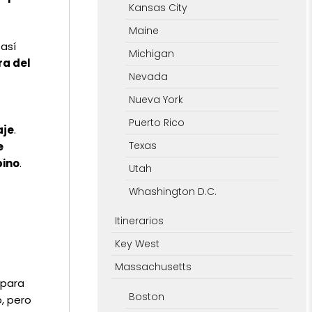
Kansas City
Maine
 así
Michigan
ra del
Nevada
Nueva York
Puerto Rico
aje
.
Texas
e
pino
.
Utah
Whashington D.C.
Itinerarios
Key West
Massachusetts
para
Boston
, pero