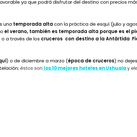
favorable ya que podrá disfrutar del destino con precios má
s una
temporada alta
con la práctica de esquí (julio y agos
to
el verano, también es temporada alta porque es el pi
d o a través de los
cruceros con destino a la Antártida F
quí
) o de diciembre a marzo (
época de cruceros
) no dejes
elación;
éstos son
los 10 mejores hoteles en Ushuaia
y el