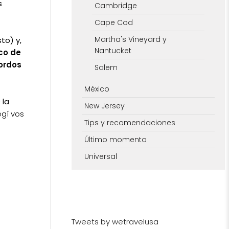
s
Cambridge
Cape Cod
Martha's Vineyard y
to) y,
Nantucket
co de
iordos
Salem
México
 la
New Jersey
egí vos
Tips y recomendaciones
Último momento
Universal
Tweets by wetravelusa