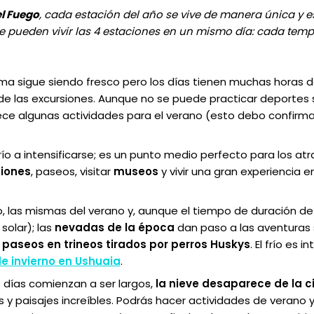
el Fuego
, cada estación del año se vive de manera única y e
se pueden vivir las 4 estaciones en un mismo día: cada tem
ima sigue siendo fresco pero los días tienen muchas horas de
e las excursiones. Aunque no se puede practicar deportes 
ce algunas actividades para el verano
(esto debo confirmar
ío a intensificarse; es un punto medio perfecto para los atr
iones
, paseos, visitar
museos
y vivir una gran experiencia en
, las mismas del verano y, aunque el tiempo de duración de
solar); las
nevadas de la época
dan paso a las aventuras 
y
paseos en trineos tirados por perros Huskys
. El frío es i
e invierno en Ushuaia
.
 días comienzan a ser largos,
la nieve desaparece de la c
 y paisajes increíbles. Podrás hacer actividades de verano 