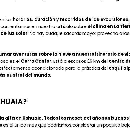
en los
horarios, duración y recorridos de las excursiones
,
o comentamos en nuestro artículo sobre
el clima en La Tier
de luz solar
. No hay duda, le sacarás mayor provecho a las
umar aventuras sobre la nieve a nuestro itinerario de vi
moso es el
Cerro Castor
. Está a escasos 26 km del
centro d
 perfectamente acondicionado para la práctica del
esquí al
ás austral del mundo
.
SHUAIA?
da alta en Ushuaia. Todos los meses del año son buenos
o
es el único mes que podríamos considerar un poquito bajo