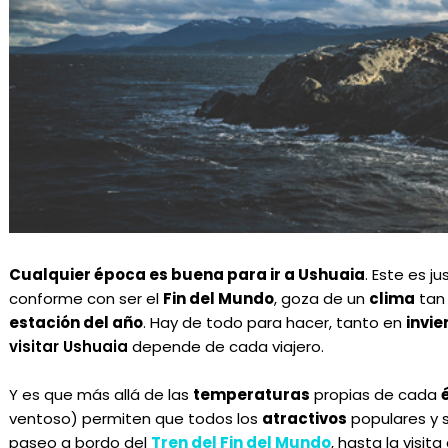
Cualquier época es buena para ir a Ushuaia
. Este es j
conforme con ser el
Fin del Mundo
, goza de un
clima
tan 
estación del año
. Hay de todo para hacer, tanto en
invie
visitar Ushuaia
depende de cada viajero.
Y es que más allá de las
temperaturas
propias de cada
ventoso) permiten que todos los
atractivos
populares y s
paseo a bordo del
Tren del Fin del Mundo
, hasta la visita