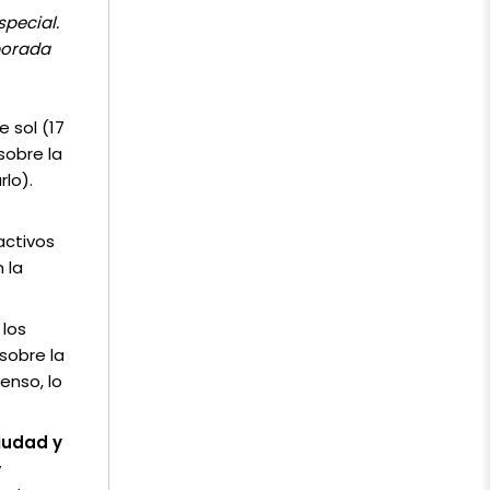
special.
porada
 sol (17
sobre la
lo).
activos
 la
 los
sobre la
ntenso, lo
iudad y
y