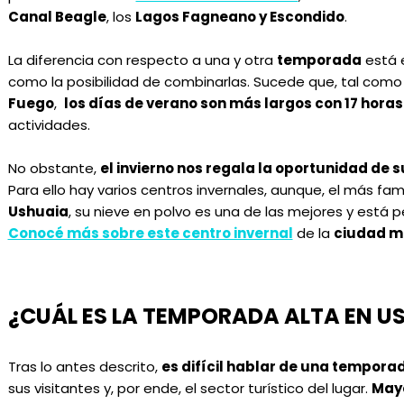
Canal Beagle
, los
Lagos Fagneano y Escondido
.
La diferencia con respecto a una y otra
temporada
está 
como la posibilidad de combinarlas. Sucede que, tal com
Fuego
,
los días de verano son más largos con 17 horas 
actividades.
No obstante,
el invierno nos regala la oportunidad de s
Para ello hay varios centros invernales, aunque, el más fa
Ushuaia
, su nieve en polvo es una de las mejores y está
Conocé más sobre este centro invernal
de la
ciudad m
¿CUÁL ES LA TEMPORADA ALTA EN U
Tras lo antes descrito,
es difícil hablar de una tempora
sus visitantes y, por ende, el sector turístico del lugar.
May