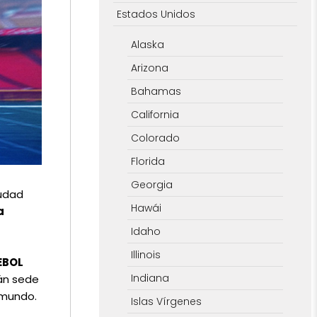
Estados Unidos
Alaska
Arizona
Bahamas
California
Colorado
Florida
Georgia
iudad
Hawái
a
Idaho
Illinois
BOL
Indiana
rán sede
l mundo.
Islas Vírgenes