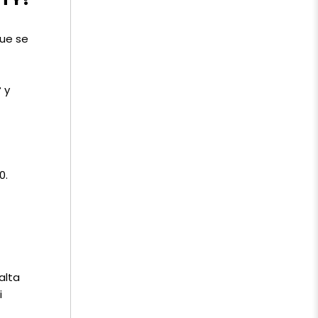
que se
r
y
0.
alta
i