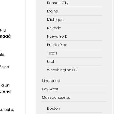
Kansas City
Maine
Michigan
Nevada
4
. El
nadá
.
Nueva York
Puerto Rico
n
Texas
lo.
Utah
ásico
Whashington D.C.
Itinerarios
 a un
Key West
bre en
Massachusetts
Boston
Celeste,