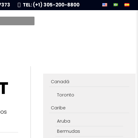
7373
TEL: (+1) 305-200-8800
T
Canadá
Toronto
Caribe
los
Aruba
Bermudas