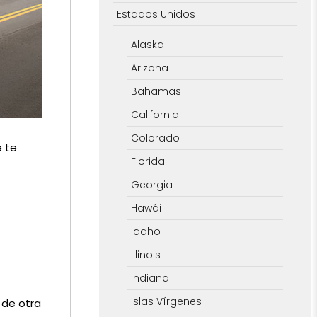
Estados Unidos
Alaska
Arizona
Bahamas
California
Colorado
e te
Florida
Georgia
Hawái
Idaho
Illinois
Indiana
Islas Vírgenes
 de otra