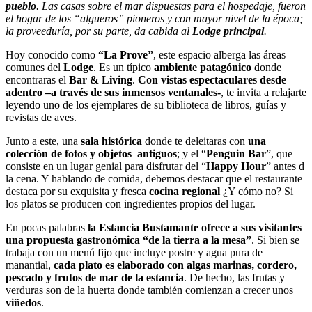
pueblo
. Las casas sobre el mar dispuestas para el hospedaje, fueron
el hogar de los “algueros” pioneros y con mayor nivel de la época;
la proveeduría, por su parte, da cabida al
Lodge principal
.
Hoy conocido como
“La Prove”
, este espacio alberga las áreas
comunes del
Lodge
. Es un típico
ambiente patagónico
donde
encontraras el
Bar & Living
.
Con vistas espectaculares desde
adentro –a través de sus inmensos ventanales-
, te invita a relajarte
leyendo uno de los ejemplares de su biblioteca de libros, guías y
revistas de aves.
Junto a este, una
sala histórica
donde te deleitaras con
una
colección de fotos y objetos antiguos
; y el “
Penguin Bar
”, que
consiste en un lugar genial para disfrutar del “
Happy Hour
” antes d
la cena. Y hablando de comida, debemos destacar que el restaurante
destaca por su exquisita y fresca
cocina regional
¿Y cómo no? Si
los platos se producen con ingredientes propios del lugar.
En pocas palabras
la Estancia Bustamante ofrece a sus visitantes
una propuesta gastronómica “de la tierra a la mesa”
. Si bien se
trabaja con un menú fijo que incluye postre y agua pura de
manantial,
cada plato es elaborado con algas marinas, cordero,
pescado y frutos de mar de la estancia
. De hecho, las frutas y
verduras son de la huerta donde también comienzan a crecer unos
viñedos
.