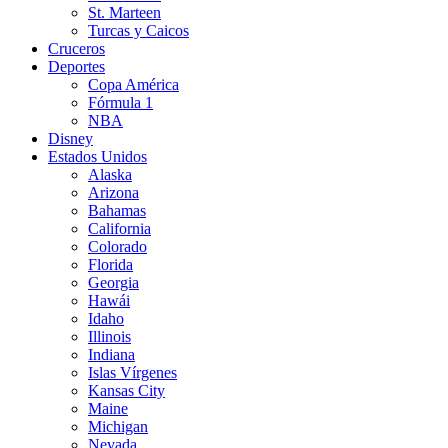
St. Marteen
Turcas y Caicos
Cruceros
Deportes
Copa América
Fórmula 1
NBA
Disney
Estados Unidos
Alaska
Arizona
Bahamas
California
Colorado
Florida
Georgia
Hawái
Idaho
Illinois
Indiana
Islas Vírgenes
Kansas City
Maine
Michigan
Nevada