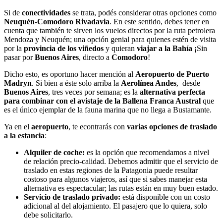
Si de
conectividades
se trata, podés considerar otras opciones como
Neuquén-Comodoro Rivadavia
. En este sentido, debes tener en
cuenta que también te sirven los vuelos directos por la ruta petrolera
Mendoza y Neuquén; una opción genial para quienes estén de visita
por la
provincia de los viñedos
y quieran
viajar a la Bahía
¡Sin
pasar por
Buenos Aires
, directo a
Comodoro
!
Dicho esto, es oportuno hacer mención al
Aeropuerto de Puerto
Madryn
. Si bien a éste solo arriba la
Aerolínea Andes
, desde
Buenos Aires
, tres veces por semana; es la
alternativa perfecta
para combinar con el avistaje de la Ballena Franca Austral
que
es el único ejemplar de la fauna marina que no llega a Bustamante.
Ya en el
aeropuerto
, te econtrarás con
varias opciones de traslado
a la estancia
:
Alquiler de coche:
es la opción que recomendamos a nivel
de relación precio-calidad. Debemos admitir que el servicio de
traslado en estas regiones de la Patagonia puede resultar
costoso para algunos viajeros, así que si sabes manejar esta
alternativa es espectacular; las rutas están en muy buen estado.
Servicio de traslado privado:
está disponible con un costo
adicional al del alojamiento. El pasajero que lo quiera, solo
debe solicitarlo.