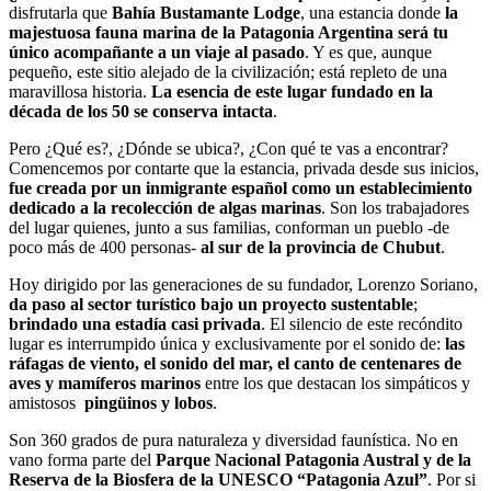
disfrutarla que
Bahía Bustamante Lodge
, una estancia donde
la
majestuosa fauna marina de la Patagonia Argentina será tu
único acompañante a un viaje al pasado
. Y es que, aunque
pequeño, este sitio alejado de la civilización; está repleto de una
maravillosa historia.
La esencia de este lugar fundado en la
década de los 50 se conserva intacta
.
Pero ¿Qué es?, ¿Dónde se ubica?, ¿Con qué te vas a encontrar?
Comencemos por contarte que la estancia, privada desde sus inicios,
fue creada por un inmigrante español como un establecimiento
dedicado a la recolección de algas marinas
. Son los trabajadores
del lugar quienes, junto a sus familias, conforman un pueblo -de
poco más de 400 personas-
al sur de la provincia de Chubut
.
Hoy dirigido por las generaciones de su fundador, Lorenzo Soriano,
da paso al sector turístico bajo un proyecto sustentable
;
brindado una estadía casi privada
. El silencio de este recóndito
lugar es interrumpido única y exclusivamente por el sonido de:
las
ráfagas de viento, el sonido del mar, el canto de centenares de
aves y mamíferos marinos
entre los que destacan los simpáticos y
amistosos
pingüinos y lobos
.
Son 360 grados de pura naturaleza y diversidad faunística. No en
vano forma parte del
Parque Nacional Patagonia Austral y de la
Reserva de la Biosfera de la UNESCO “Patagonia Azul”
. Por si