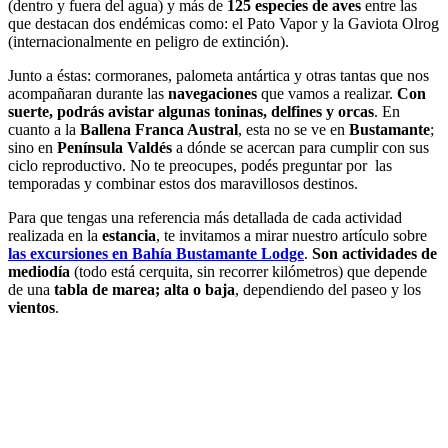
(dentro y fuera del agua) y más de
125 especies de aves
entre las
que destacan dos endémicas como: el Pato Vapor y la Gaviota Olrog
(internacionalmente en peligro de extinción).
Junto a éstas: cormoranes, palometa antártica y otras tantas que nos
acompañaran durante las
navegaciones
que vamos a realizar.
Con
suerte, podrás avistar algunas toninas, delfines y orcas
. En
cuanto a la
Ballena Franca Austral
, esta no se ve en
Bustamante
;
sino en
Península Valdés
a dónde se acercan para cumplir con sus
ciclo reproductivo. No te preocupes, podés preguntar por las
temporadas y combinar estos dos maravillosos destinos.
Para que tengas una referencia más detallada de cada actividad
realizada en la
estancia
, te invitamos a mirar nuestro artículo sobre
las excursiones en Bahía Bustamante Lodge
.
Son actividades de
mediodía
(todo está cerquita, sin recorrer kilómetros) que depende
de una
tabla de marea; alta o baja
, dependiendo del paseo y los
vientos
.