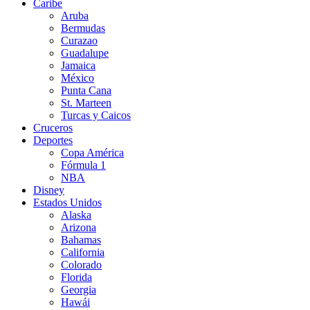
Caribe
Aruba
Bermudas
Curazao
Guadalupe
Jamaica
México
Punta Cana
St. Marteen
Turcas y Caicos
Cruceros
Deportes
Copa América
Fórmula 1
NBA
Disney
Estados Unidos
Alaska
Arizona
Bahamas
California
Colorado
Florida
Georgia
Hawái