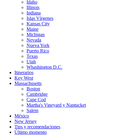
Idaho
Illinois
Indiana
Islas Vírgenes
Kansas City
Maine
Michigan
Nevada
Nueva York
Puerto Rico
Texas
Utah
Whashington D.C.
Itinerarios
Key West
Massachusetts
Boston
Cambridge
Cape Cod
Martha's Vineyard y Nantucket
Salem
México
New Jersey
Tips y recomendaciones
Último momento