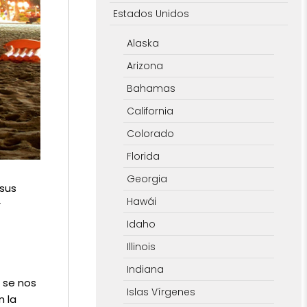
Estados Unidos
Alaska
Arizona
Bahamas
California
Colorado
Florida
Georgia
 sus
Hawái
r
Idaho
Illinois
Indiana
 se nos
Islas Vírgenes
n la