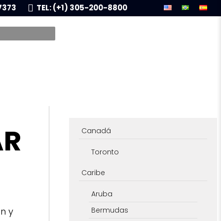
7373
TEL: (+1) 305-200-8800
AR
Canadá
Toronto
Caribe
Aruba
n y
Bermudas