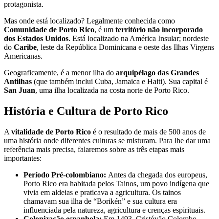
protagonista.
Mas onde está localizado? Legalmente conhecida como
Comunidade de Porto Rico
, é um
território não incorporado
dos Estados Unidos
. Está localizado na América Insular; nordeste
do
Caribe
, leste da República Dominicana e oeste das Ilhas Virgens
Americanas.
Geograficamente, é a menor ilha do
arquipélago das Grandes
Antilhas
(que também inclui Cuba, Jamaica e Haiti). Sua capital é
San Juan
, uma ilha localizada na costa norte de Porto Rico.
História e Cultura de Porto Rico
A
vitalidade de Porto Rico
é o resultado de mais de 500 anos de
uma história onde diferentes culturas se misturam. Para lhe dar uma
referência mais precisa, falaremos sobre as três etapas mais
importantes:
Período Pré-colombiano:
Antes da chegada dos europeus,
Porto Rico era habitada pelos Tainos, um povo indígena que
vivia em aldeias e praticava a agricultura. Os tainos
chamavam sua ilha de “Borikén” e sua cultura era
influenciada pela natureza, agricultura e crenças espirituais.
Colonização espanhola:
Em 1493, Cristóvão Colombo