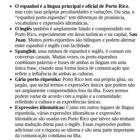
O espanhol é a língua principal e oficial de Porto Rico
,
mas com suas próprias peculiaridades e variações. Ou seja, o
“espanhol porto-riquenho” tem diferenças de pronúncia,
vocabulário e expressões idiomáticas.
O inglês
também é amplamente falado e compreendido em
Porto Rico, especialmente em áreas turísticas e na capital,
San
Juan
. Muitos porto-riquenhos são bilíngues e podem alternar
entre espanhol e inglês com facilidade.
Spanglish
, uma mistura de espanhol e inglês, é comum em
conversas casuais. Muitas vezes, os porto-riquenhos
combinam palavras e frases de ambas as línguas em uma
única frase, criando uma forma única de comunicação que
reflete a influência de ambas as culturas.
Gíria porto-riquenha:
Porto Rico tem sua própria gíria, ou
jargão, que inclui termos e expressões únicos que podem não
ser amplamente compreendidos fora da ilha. Esses termos
podem variar de acordo com a região e a comunidade;
refletindo a cultura e as experiências únicas.
Expressões idiomáticas:
Como em outros lugares de língua
espanhola, várias expressões idiomáticas e expressões
idiomáticas são usadas em Porto Rico que talvez não tenham
uma tradução direta para o inglês. Essas expressões podem
adicionar cor e riqueza ao idioma e são uma parte importante
da comunicação cotidiana na ilha.