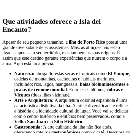
Que atividades oferece a Isla del
Encanto?
Apesar de seu pequeno tamanho, a
ilha de Porto Rico
possui uma
grande diversidade de ecossistemas. Mas, as atrações não estão
ligadas apenas ao seu território, mas também às suas origens. É
assim que este destino garante experiências que nutrem o corpo e a
alma. Aqui está uma prévia:
Natureza:
abriga florestas secas e tropicais como
El Yunque
,
cadeias de montanhas, cachoeiras e habitats marinhos,
incluindo: rios, lagos, manguezais,
baías bioluminescentes e
praias de renome mundial
. Entre estes últimos,
cobras e
Vieques
(duas ilhas vizinhas).
Arte e Arquitetura:
A arquitetura colonial espanhola é uma
característica distintiva da ilha. A arte é diversificada e reflete
a história e a identidade cultural do lugar. Você vai se deliciar
com o centro histórico e edifícios bem preservados, como a
Velha San Juan
e
o Sítio Histórico
.
Gastronomia:
A arte culinária da ilha não fica atrás,
oferecendo roteiros
gastronômicos
como o café. Descubra-os