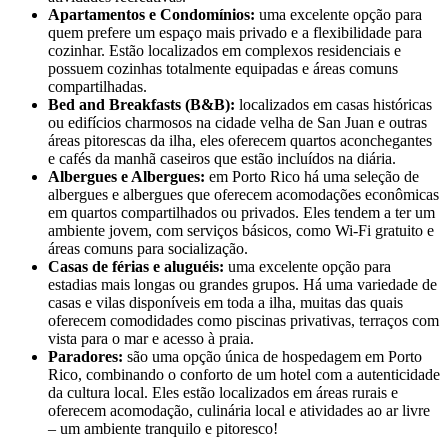
Apartamentos e Condomínios:
uma excelente opção para
quem prefere um espaço mais privado e a flexibilidade para
cozinhar. Estão localizados em complexos residenciais e
possuem cozinhas totalmente equipadas e áreas comuns
compartilhadas.
Bed and Breakfasts (B&B):
localizados em casas históricas
ou edifícios charmosos na cidade velha de San Juan e outras
áreas pitorescas da ilha, eles oferecem quartos aconchegantes
e cafés da manhã caseiros que estão incluídos na diária.
Albergues e Albergues:
em Porto Rico há uma seleção de
albergues e albergues que oferecem acomodações econômicas
em quartos compartilhados ou privados. Eles tendem a ter um
ambiente jovem, com serviços básicos, como Wi-Fi gratuito e
áreas comuns para socialização.
Casas de férias e aluguéis:
uma excelente opção para
estadias mais longas ou grandes grupos. Há uma variedade de
casas e vilas disponíveis em toda a ilha, muitas das quais
oferecem comodidades como piscinas privativas, terraços com
vista para o mar e acesso à praia.
Paradores:
são uma opção única de hospedagem em Porto
Rico, combinando o conforto de um hotel com a autenticidade
da cultura local. Eles estão localizados em áreas rurais e
oferecem acomodação, culinária local e atividades ao ar livre
– um ambiente tranquilo e pitoresco!